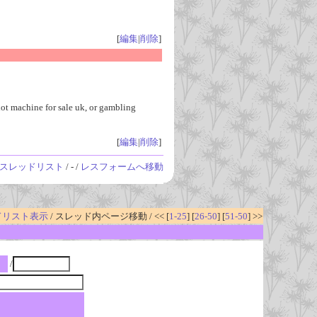
[
編集
|
削除
]
lot machine for sale uk, or gambling
[
編集
|
削除
]
スレッドリスト
/ - /
レスフォームへ移動
ドリスト表示
/ スレッド内ページ移動 / << [
1-25
] [
26-50
] [
51-50
] >>
/