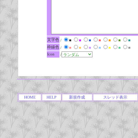
文字色
/
■
■
■
■
■
■
■
枠線色
/
■
■
■
■
■
■
■
Icon
/
HOME
HELP
新規作成
スレッド表示