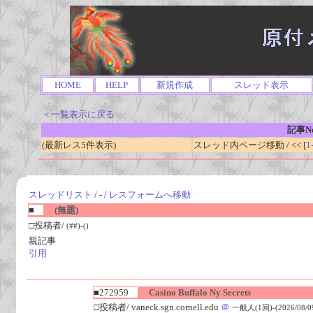
HOME
HELP
新規作成
スレッド表示
＜一覧表示に戻る
記事No
(最新レス5件表示)
スレッド内ページ移動 / << [
1
スレッドリスト
/ - /
レスフォームへ移動
■
(無題)
□投稿者/
(##)-()
親記事
引用
■272959
Casino Buffalo Ny Secrets
□投稿者/ vaneck.sgn.cornell.edu
＠
一般人(1回)-(2026/08/09(