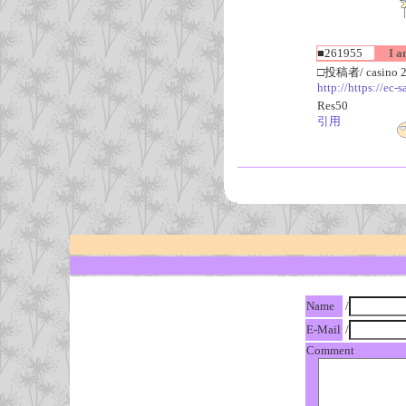
■261955
I am
□投稿者/ casino 20
http://https://ec-
Res50
引用
Name
/
E-Mail
/
Comment