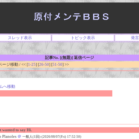
スレッド表示
トピック表示
発言
記事No. [(無題)] 返信ページ
ジ移動 / << [
1-25
] [
26-50
] [
51-50
] >>
ムへ移動
wanted to say Hi.
 Planoles
＠
一般人(1回)-(2026/08/07(Fri) 17:52:50)