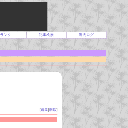
ランク
記事検索
過去ログ
[
編集
|
削除
]