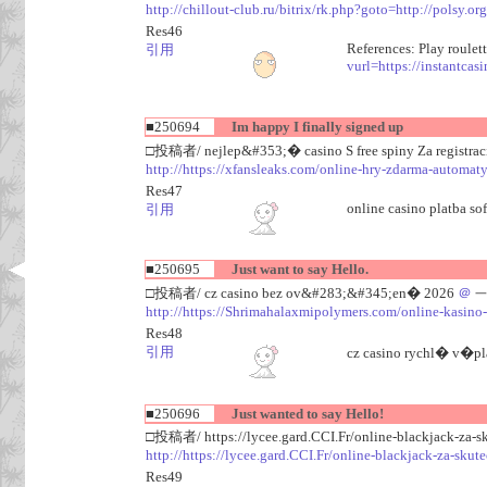
http://chillout-club.ru/bitrix/rk.php?goto=http://polsy.or
Res46
References: Play roulet
引用
vurl=https://instantcas
■250694
Im happy I finally signed up
□投稿者/ nejlep&#353;� casino S free spiny Za registrac
http://https://xfansleaks.com/online-hry-zdarma-automaty
Res47
online casino platba sof
引用
■250695
Just want to say Hello.
□投稿者/ cz casino bez ov&#283;&#345;en� 2026
＠
一
http://https://Shrimahalaxmipolymers.com/online-kasino
Res48
引用
cz casino rychl� v�pl
■250696
Just wanted to say Hello!
□投稿者/ https://lycee.gard.CCI.Fr/online-blackjack-za-s
http://https://lycee.gard.CCI.Fr/online-blackjack-za-sku
Res49