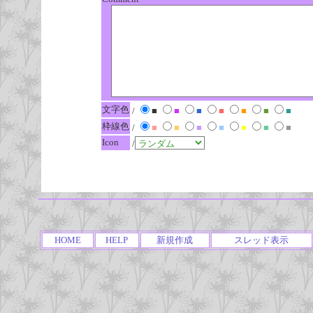
文字色
/
■
■
■
■
■
■
■
枠線色
/
■
■
■
■
■
■
■
Icon
/
HOME
HELP
新規作成
スレッド表示