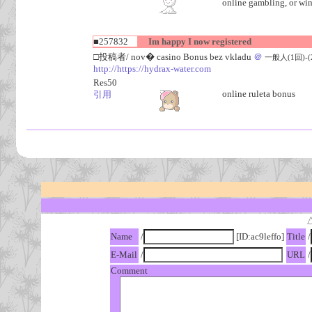
online gambling, or win
■257832
Im happy I now registered
□投稿者/ nov� casino Bonus bez vkladu
＠
一般人(1回)-(202
http://https://hydrax-water.com
Res50
online ruleta bonus
引用
Name
/
[ID:ac9leffo]
Title
/
E-Mail
/
URL
/
Comment