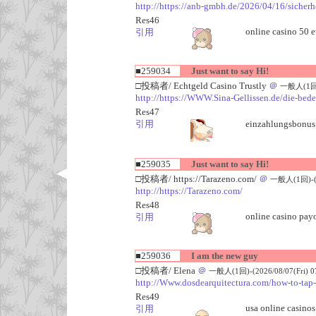
http://https://anb-gmbh.de/2026/04/16/sicherhe
Res46
online casino 50 
引用
■259034
Just want to say Hi!
□投稿者/ Echtgeld Casino Trustly
＠
一般人(1回)-(
http://https://WWW.Sina-Gellissen.de/die-bede
Res47
引用
einzahlungsbonus 
■259035
Just want to say Hi!
□投稿者/ https://Tarazeno.com/
＠
一般人(1回)-(20
http://https://Tarazeno.com/
Res48
online casino pay
引用
■259036
I am the new guy
□投稿者/ Elena
＠
一般人(1回)-(2026/08/07(Fri) 07
http://Www.dosdearquitectura.com/how-to-tap-i
Res49
usa online casinos
引用