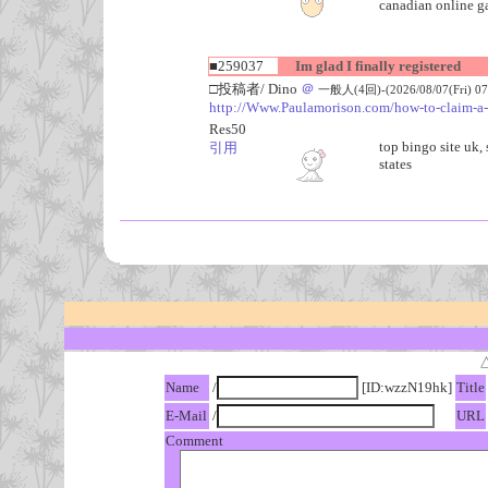
canadian online 
■259037
Im glad I finally registered
□投稿者/ Dino
＠
一般人(4回)-(2026/08/07(Fri) 07
http://Www.Paulamorison.com/how-to-claim-a-
Res50
top bingo site uk,
引用
states
Name
/
[ID:wzzN19hk]
Title
E-Mail
/
URL
Comment