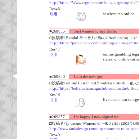
http://https://Www.ergotherapie-kunz-augsburg.de/202
Res46
spieleseiten online
引用
■269855
Just wanted to say Hello.
□投稿者/ Randal
＠
一般人(5回)-(2026/08/08(Sat) 17:18:
http://https://poucomais.com/building-a-non-gamsto
Res47
online gambling legal
引用
states, or online casi
■269856
I am the new guy
□投稿者/ online Casino mit 5 walzen slots
＠
一般人(1回)
http://https://bellaluzlamangaclub.com/malta-bill-55
Res48
live dealer um echtge
引用
■269857
Im happy I now signed up
□投稿者/ Ip casino Winners
＠
一般人(1回)-(2026/08/08(S
http://www.tanisdesign.com/top-resources-to-master
Res49