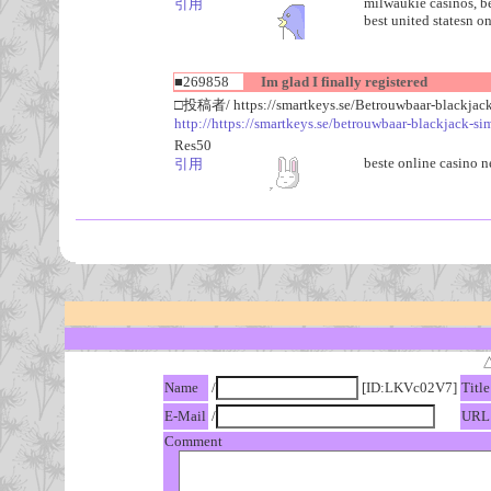
milwaukie casinos, be
引用
best united statesn o
■269858
Im glad I finally registered
□投稿者/ https://smartkeys.se/Betrouwbaar-blackjack
http://https://smartkeys.se/betrouwbaar-blackjack-si
Res50
beste online casino 
引用
Name
/
[ID:LKVc02V7]
Title
E-Mail
/
URL
Comment