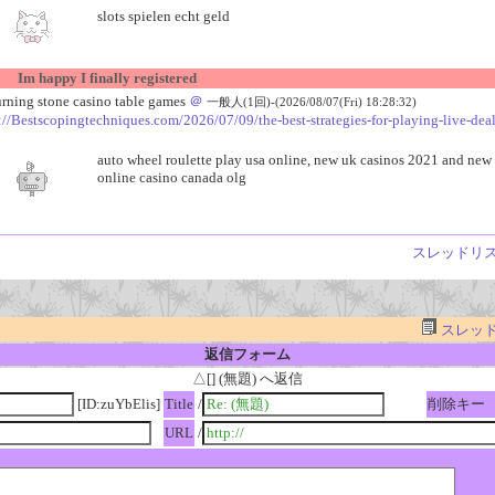
slots spielen echt geld
Im happy I finally registered
ing stone casino table games
＠
一般人(1回)-(2026/08/07(Fri) 18:28:32)
s://Bestscopingtechniques.com/2026/07/09/the-best-strategies-for-playing-live-dea
auto wheel roulette play usa online, new uk casinos 2021 and new o
online casino canada olg
スレッドリ
スレッ
返信フォーム
△[] (無題) へ返信
[ID:zuYbElis]
Title
/
削除キー
URL
/