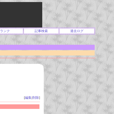
ランク
記事検索
過去ログ
[
編集
|
削除
]