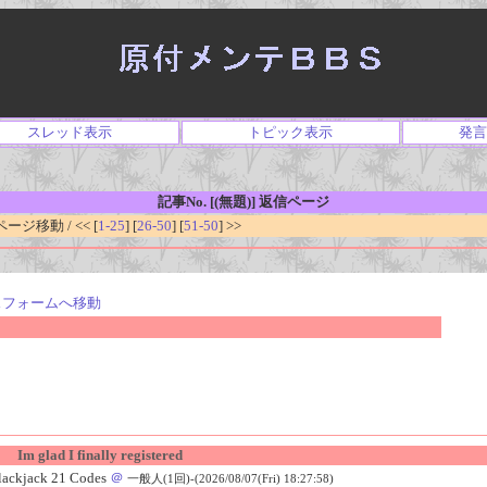
スレッド表示
トピック表示
発言
記事No. [(無題)] 返信ページ
ジ移動 / << [
1-25
] [
26-50
] [
51-50
] >>
スフォームへ移動
Im glad I finally registered
ckjack 21 Codes
＠
一般人(1回)-(2026/08/07(Fri) 18:27:58)