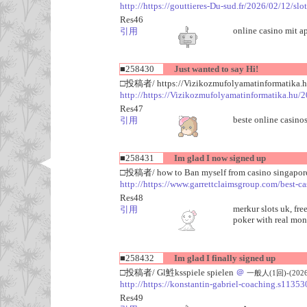
http://https://gouttieres-Du-sud.fr/2026/02/12/sl
Res46
online casino mit a
引用
■258430
Just wanted to say Hi!
□投稿者/ https://Vizikozmufolyamatinformatika.
http://https://Vizikozmufolyamatinformatika.hu/
Res47
beste online casino
引用
■258431
Im glad I now signed up
□投稿者/ how to Ban myself from casino singapo
http://https://www.garrettclaimsgroup.com/best-c
Res48
merkur slots uk, fr
引用
poker with real mon
■258432
Im glad I finally signed up
□投稿者/ Gl鮏ksspiele spielen
＠
一般人(1回)-(2026/0
http://https://konstantin-gabriel-coaching.s113
Res49