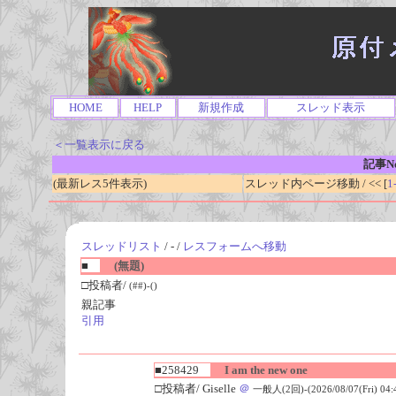
HOME
HELP
新規作成
スレッド表示
＜一覧表示に戻る
記事No
(最新レス5件表示)
スレッド内ページ移動 / << [
1
スレッドリスト
/ - /
レスフォームへ移動
■
(無題)
□投稿者/
(##)-()
親記事
引用
■258429
I am the new one
□投稿者/ Giselle
＠
一般人(2回)-(2026/08/07(Fri) 04: