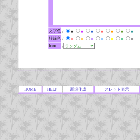
文字色
/
■
■
■
■
■
■
■
枠線色
/
■
■
■
■
■
■
■
Icon
/
HOME
HELP
新規作成
スレッド表示