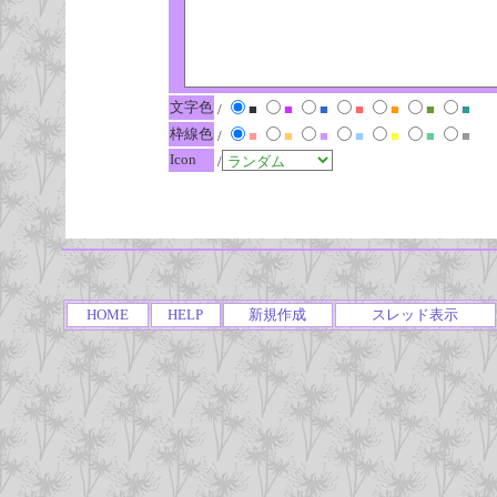
文字色
/
■
■
■
■
■
■
■
枠線色
/
■
■
■
■
■
■
■
Icon
/
HOME
HELP
新規作成
スレッド表示