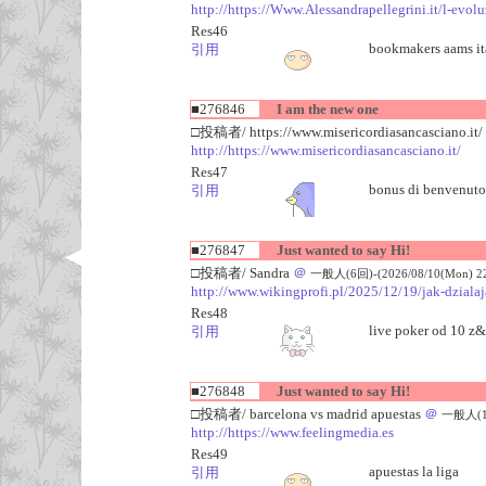
http://https://Www.Alessandrapellegrini.it/l-evolu
Res46
bookmakers aams it
引用
■276846
I am the new one
□投稿者/ https://www.misericordiasancasciano.it/
http://https://www.misericordiasancasciano.it/
Res47
bonus di benvenut
引用
■276847
Just wanted to say Hi!
□投稿者/ Sandra
＠
一般人(6回)-(2026/08/10(Mon) 22
http://www.wikingprofi.pl/2025/12/19/jak-dzialaj
Res48
live poker od 10 z
引用
■276848
Just wanted to say Hi!
□投稿者/ barcelona vs madrid apuestas
＠
一般人(1回)
http://https://www.feelingmedia.es
Res49
apuestas la liga
引用