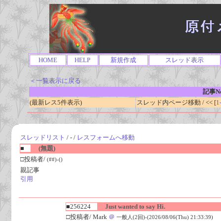
HOME
HELP
新規作成
スレッド表示
＜一覧表示に戻る
記事No
(最新レス5件表示)
スレッド内ページ移動 / << [
1
スレッドリスト
/ - /
レスフォームへ移動
■
(無題)
□投稿者/
(##)-()
親記事
引用
■256224
Just wanted to say Hi.
□投稿者/ Mark
＠
一般人(2回)-(2026/08/06(Thu) 21:33:39)