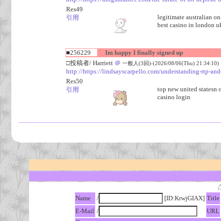
Res49
legitimate australian o
引用
best casino in london u
■256229
Im happy I finally signed up
□投稿者/ Harriett
＠
一般人(3回)-(2026/08/06(Thu) 21:34:10)
http://https://lindsayscarpello.com/understanding-rtp-an
Res50
top new united statesn o
引用
casino login
Name
/
[ID:KrwjGIAX]
Title
E-Mail
/
URL