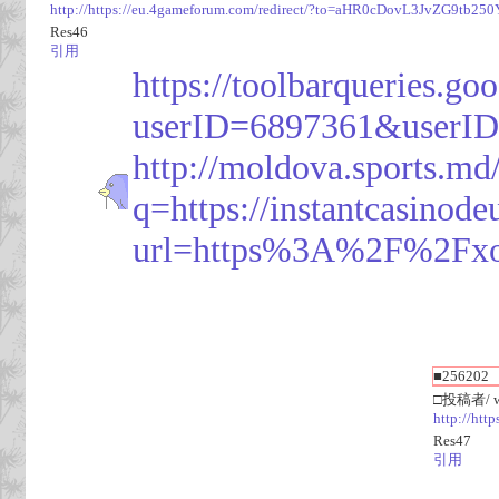
http://https://eu.4gameforum.com/redirect/?to=aHR0cDovL3J
Res46
引用
https://toolbarquerie
userID=6897361&userID
http://moldova.sports.md/
q=https://instantcasinode
url=https%3A%2F%2Fxo
■25620
□投稿者/ who
http://htt
Res47
引用