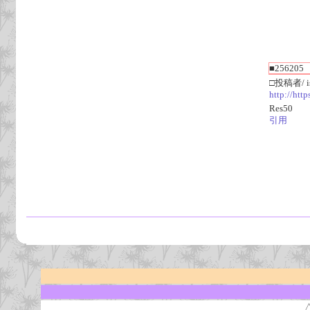
■25620
□投稿者/ is 
http://htt
Res50
引用