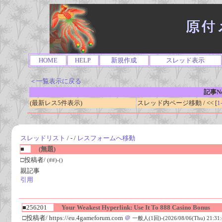
HOME
HELP
新規作成
スレッド表示
＜一覧表示に戻る
記事No
(最新レス5件表示)
スレッド内ページ移動 / << [
1
スレッドリスト
/ - /
レスフォームへ移動
■
(無題)
□投稿者/
(##)-()
親記事
引用
■256201
Your Weakest Hyperlink: Use It To 888 Casino Bonus
□投稿者/ https://eu.4gameforum.com
＠
一般人(1回)-(2026/08/06(Thu) 21:31: