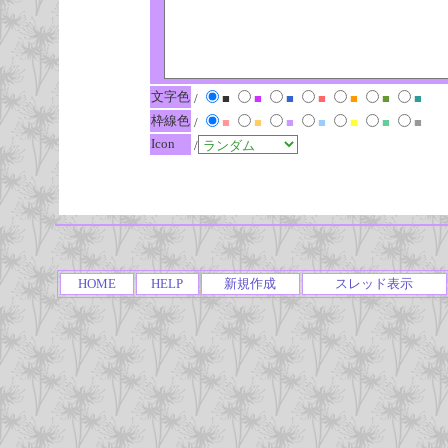
文字色
/
■
■
■
■
■
■
■
枠線色
/
■
■
■
■
■
■
■
Icon
/
HOME
HELP
新規作成
スレッド表示