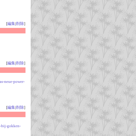
[
編集
|
削除
]
[
編集
|
削除
]
das-neue-power-
[
編集
|
削除
]
-bij-gokken-