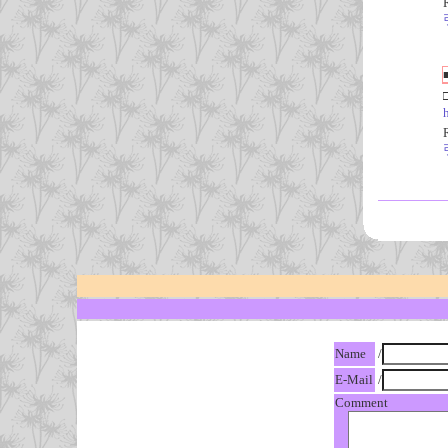
h
Name
/
E-Mail
/
Comment