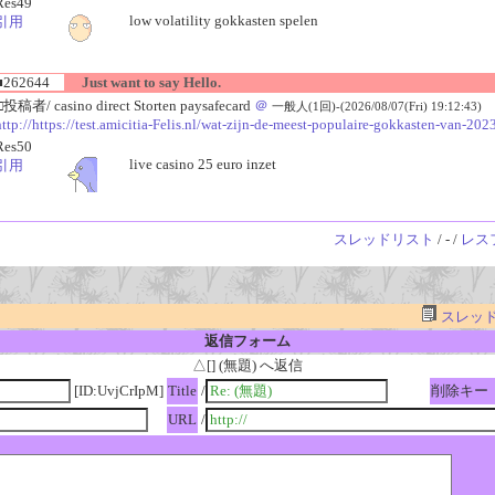
Res49
low volatility gokkasten spelen
引用
■262644
Just want to say Hello.
□投稿者/ casino direct Storten paysafecard
＠
一般人(1回)-(2026/08/07(Fri) 19:12:43)
ttp://https://test.amicitia-Felis.nl/wat-zijn-de-meest-populaire-gokkasten-van-202
Res50
live casino 25 euro inzet
引用
スレッドリスト
/ - /
レス
スレッ
返信フォーム
△[] (無題) へ返信
[ID:UvjCrIpM]
Title
/
削除キー
URL
/