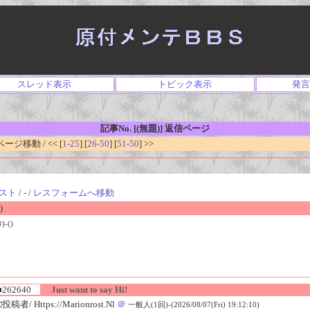
スレッド表示
トピック表示
発言
記事No. [(無題)] 返信ページ
ジ移動 / << [
1-25
] [
26-50
] [
51-50
] >>
スト
/ - /
レスフォームへ移動
)
#)-()
■262640
Just want to say Hi!
□投稿者/ Https://Marionrost.Nl
＠
一般人(1回)-(2026/08/07(Fri) 19:12:10)