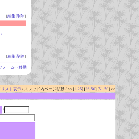
[
編集
|
削除
]
3/
[
編集
|
削除
]
フォームへ移動
ドリスト表示
/ スレッド内ページ移動 / << [
1-25
] [
26-50
] [
51-50
] >>
/