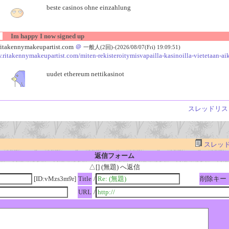
beste casinos ohne einzahlung
8
Im happy I now signed up
takennymakeupartist.com
＠
一般人(2回)-(2026/08/07(Fri) 19:09:51)
.ritakennymakeupartist.com/miten-rekisteroitymisvapailla-kasinoilla-vietetaan-ai
uudet ethereum nettikasinot
スレッドリス
スレッ
返信フォーム
△[] (無題) へ返信
[ID:vMzs3m9r]
Title
/
削除キー
URL
/