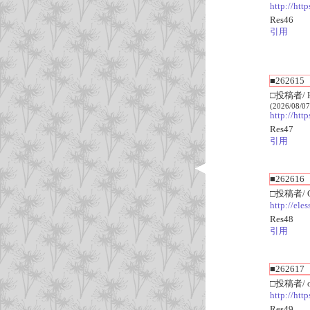
http://htt
Res46
引用
■26261
□投稿者/ Http
(2026/08/07
http://htt
Res47
引用
■26261
□投稿者/ Cas
http://ele
Res48
引用
■26261
□投稿者/ onl
http://htt
Res49