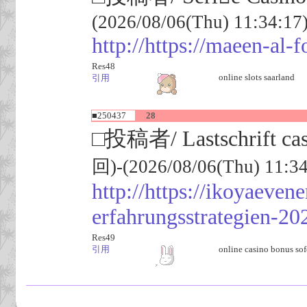
(2026/08/06(Thu) 11:34:17
http://https://maeen-al-
Res48
online slots saarland
引用
■250437
28
□投稿者/ Lastschrift cas
回)-(2026/08/06(Thu) 11:34
http://https://ikoyaeven
erfahrungsstrategien-20
Res49
引用
online casino bonus sof