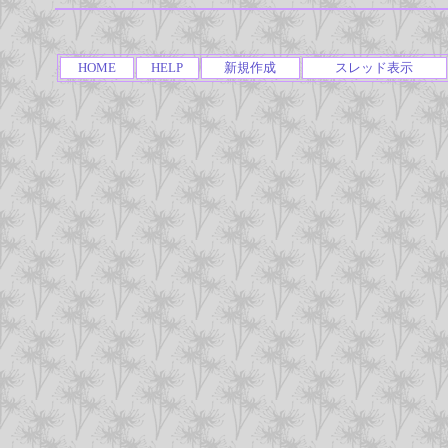
HOME
HELP
新規作成
スレッド表示