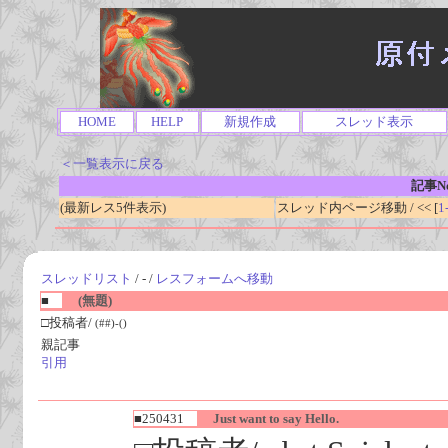
HOME
HELP
新規作成
スレッド表示
＜一覧表示に戻る
記事No
(最新レス5件表示)
スレッド内ページ移動 / << [
1
スレッドリスト
/ - /
レスフォームへ移動
■
(無題)
□投稿者/
(##)-()
親記事
引用
■250431
Just want to say Hello.