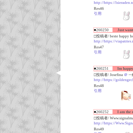
http://https://lsieraden
Res46
引用
■260250
Just want t
□投稿者/ beste happy hou
http://https://viapatri
Res47
引用
■260251
Im happy I 
□投稿者/ Josefina
＠
一般
http://https://goldenge
Res48
引用
■260252
I am the n
□投稿者/ Www.signalma
http://https://Www.Sign
Res49