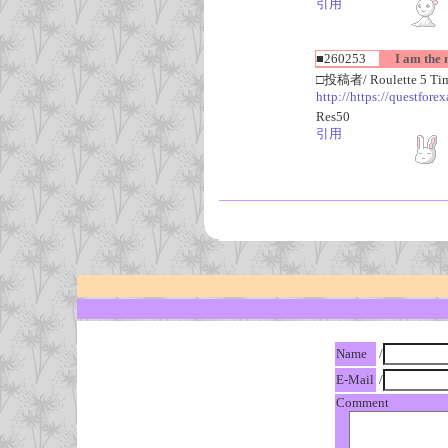
引用
■260253
I am the 
□投稿者/ Roulette 5 Ti
http://https://questfore
Res50
引用
Name
/
E-Mail
/
Comment