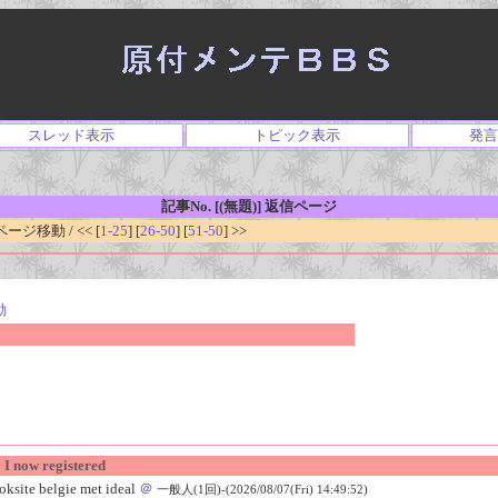
スレッド表示
トピック表示
発言
記事No. [(無題)] 返信ページ
ジ移動 / << [
1-25
] [
26-50
] [
51-50
] >>
動
 now registered
site belgie met ideal
＠
一般人(1回)-(2026/08/07(Fri) 14:49:52)