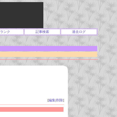
ランク
記事検索
過去ログ
[
編集
|
削除
]