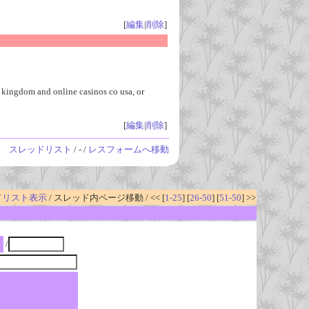
[
編集
|
削除
]
d kingdom and online casinos co usa, or
[
編集
|
削除
]
スレッドリスト
/ - /
レスフォームへ移動
ドリスト表示
/ スレッド内ページ移動 / << [
1-25
] [
26-50
] [
51-50
] >>
/