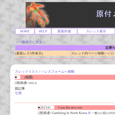
HOME
HELP
新規作成
スレッド表示
＜一覧表示に戻る
記事No
(最新レス5件表示)
スレッド内ページ移動 / << [
1
スレッドリスト
/ - /
レスフォームへ移動
■
(無題)
□投稿者/
(##)-()
親記事
引用
■261541
I am the new one
□投稿者/ Gambling In North Korea
＠
一般人(1回)-(2026/08