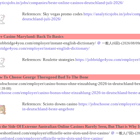
alyticsjobs.in/jobs/companies/beste-online-casinos-deutschland-juli-2026/
References: Sky vegas promo codes
https://analyticsjobs.in/jobs/com
deutschland-juli-2026/
 Casino Maryland: Back To Basics
bbridge4you.com/employer/instant-english-dictionary/
＠
一般人(6回)-(2026/08/09(S
bbridge4you.com/employer/instant-english-dictionary/
References: Roulette strategies
https://jobbridge4you.com/employer/i
To Choose George Thorogood Bad To The Bone
bschoose.com/employer/casino-bonus-ohne-einzahlung-2026-in-deutschland-be
:39:08)
obschoose.com/employer/casino-bonus-ohne-einzahlung-2026-in-deutschland-beste-
References: Scioto downs casino
https://jobschoose.com/employer/c
in-deutschland-beste-angebote
 the Side Of Extreme Australian Online Casinos Rarely Seen, But That is Why I
hortlisted.com/employer/offizielle-seite-slots-und-live-casino/
＠
一般人(7回)-(2026
hortlisted.com/employer/offizielle-seite-slots-und-live-casino/