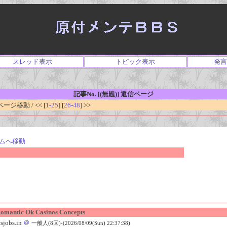
スレッド表示
トピック表示
発言
記事No. [(無題)] 返信ページ
ジ移動 / << [
1-25
] [
26-48
] >>
ムへ移動
mantic Ok Casinos Concepts
sjobs.in
＠
一般人(8回)-(2026/08/09(Sun) 22:37:38)