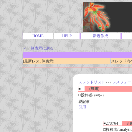
HOME
HELP
新規作成
＜一覧表示に戻る
(最新レス5件表示)
スレッド内ペー
スレッドリスト
/ - /
レスフォー
■
(無題)
□投稿者/
(##)-()
親記事
引用
■273764
3 Ro
□投稿者/ analytic