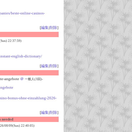
panies/beste-online-casinos-
[
編集
|
削除
]
un) 22:37:59)
nstant-english-dictionary/
[
編集
|
削除
]
ste-angebote
＠
一般人(3回)-
angebote
asino-bonus-ohne-einzahlung-2026-
[
編集
|
削除
]
s needed
/08/09(Sun) 22:40:05)