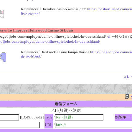
References: Cherokee casino west siloam
https://beshortlisted.com/em
live-casino/
ys To Improve Hollywood Casino St Louis
geofjobs.com/employer/deine-online-spielothek-in-deutschland/
＠
一般人(2回)-(202
geofjobs.com/employer/deine-online-spielothek-in-deutschland/
References: Hard rock casino tampa florida
https://pageofjobs.com/em
deutschland/
スレ
返信フォーム
△[] (無題) へ返信
[ID:d9r65wd2]
Title
/
削除キー
URL
/