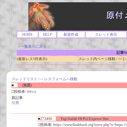
HOME
HELP
新規作成
スレッド表示
＜一覧表示に戻る
記事No
(最新レス5件表示)
スレッド内ページ移動 / << [
1
スレッドリスト
/ - /
レスフォームへ移動
■
(無題)
□投稿者/
(##)-()
親記事
引用
■273490
Top Guide Of Pci Express Slot
□投稿者/ https://www.flashback.org/leave.php?u=https:/