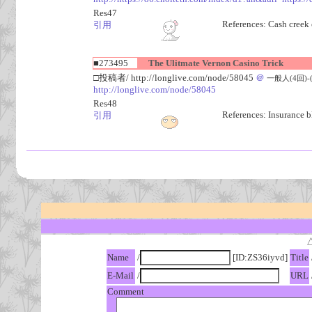
Res47
References: Cash creek
引用
■273495
The Ulitmate Vernon Casino Trick
□投稿者/ http://longlive.com/node/58045
＠
一般人(4回)-(20
http://longlive.com/node/58045
Res48
References: Insurance 
引用
Name
/
[ID:ZS36iyvd]
Title
E-Mail
/
URL
Comment