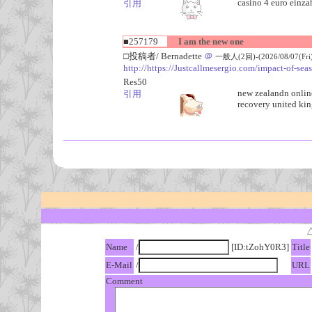
casino 4 euro einza
引用
■257179
I am the new one
□投稿者/ Bernadette
＠
一般人(2回)-(2026/08/07(Fri)
http://https://Justcallmesergio.com/impact-of-se
Res50
new zealandn online
引用
recovery united k
Name
/
[ID:tZohY0R3]
Title
E-Mail
/
URL
Comment