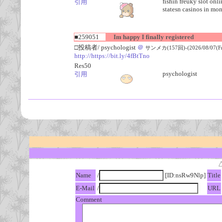
fishin freuky slot onl
引用
statesn casinos in mo
■259051
Im happy I finally registered
□投稿者/ psychologist
＠
サンメカ(157回)-(2026/08/07(Fri
http://https://bit.ly/4fBtTno
Res50
psychologist
引用
Name
/
[ID:nsRw9Nlp]
Title
E-Mail
/
URL
Comment