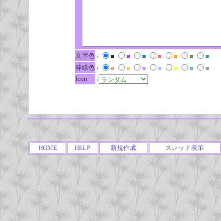
文字色
/
■
■
■
■
■
■
■
枠線色
/
■
■
■
■
■
■
■
Icon
/
HOME
HELP
新規作成
スレッド表示