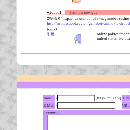
■265501
I am the new guy
□投稿者/ http://nemoschool.edu.vn/gamebet-casino-n
http://nemoschool.edu.vn/gamebet-casino-no-deposi
Res50
online pokies free sp
引用
united states live dea
Name
/
[ID:yNm9OXSi]
Title
E-Mail
/
URL
Comment