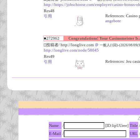
http://https://jobschoose.com/employer/casino-bonus-o
Res48
References: Casino
引用
angebote
■272962
Congratulations! Your Casinomeister Is 
□投稿者/ http://longlive.com
＠
一般人(1回)-(2026/08/09(Su
http://longlive.com/node/58045
Res49
References: Jeu cas
引用
Name
/
[ID:lipUUree]
Title
E-Mail
/
URL