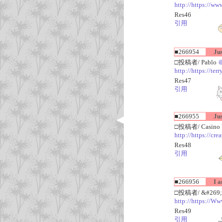
http://https://ww
Res46
引用
■266954
Just
□投稿者/ Pablo
http://https://ter
Res47
引用
■266955
Just
□投稿者/ Casino V
http://https://cr
Res48
引用
■266956
I am
□投稿者/ &#269;E
http://https://Ww
Res49
引用