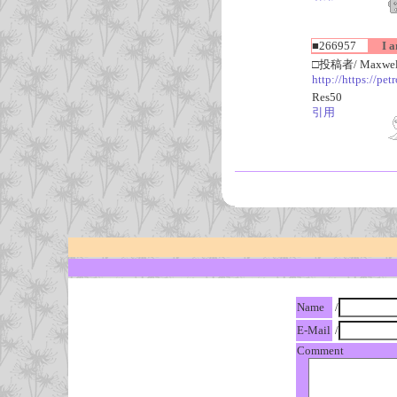
■266957
I am
□投稿者/ Maxwe
http://https://pet
Res50
引用
Name
/
E-Mail
/
Comment