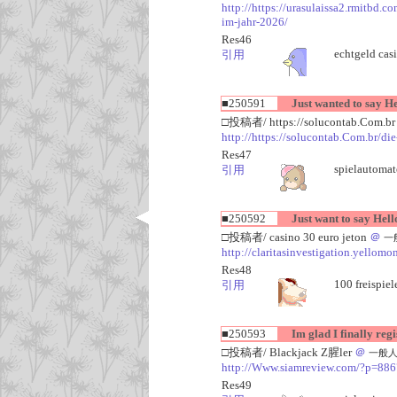
http://https://urasulaissa2.rmitbd.
im-jahr-2026/
Res46
echtgeld cas
引用
■250591
Just wanted to say He
□投稿者/ https://solucontab.Com.b
http://https://solucontab.Com.br/di
Res47
spielautomate
引用
■250592
Just want to say Hell
□投稿者/ casino 30 euro jeton
＠
一般
http://claritasinvestigation.yello
Res48
100 freispiel
引用
■250593
Im glad I finally regi
□投稿者/ Blackjack Z腥ler
＠
一般人(1
http://Www.siamreview.com/?p=886
Res49