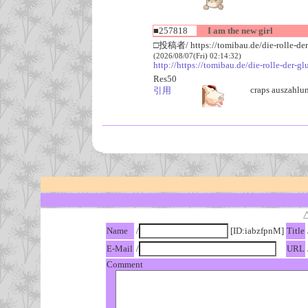
■257818
I am the new girl
□投稿者/ https://tomibau.de/die-rolle-der
(2026/08/07(Fri) 02:14:32)
http://https://tomibau.de/die-rolle-der-g
Res50
craps auszahlu
引用
Name
/
[ID:iabzfpnM]
Title
E-Mail
/
URL
Comment