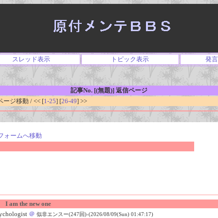
スレッド表示
トピック表示
発言
記事No. [(無題)] 返信ページ
ジ移動 / << [
1-25
] [
26-49
] >>
フォームへ移動
I am the new one
chologist
＠
似非エンスー(247回)-(2026/08/09(Sun) 01:47:17)