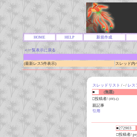
HOME
HELP
新規作成
＜一覧表示に戻る
(最新レス5件表示)
スレッド内ペー
スレッドリスト
/ - /
レス
■
(無題)
□投稿者/
(##)-()
親記事
引用
■272903
□投稿者/ psy