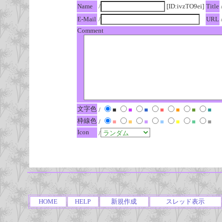
Name
/
[ID:ivzTO9ei]
Title
E-Mail
/
URL
Comment
文字色
/
■
■
■
■
■
■
■
枠線色
/
■
■
■
■
■
■
■
Icon
/
HOME
HELP
新規作成
スレッド表示