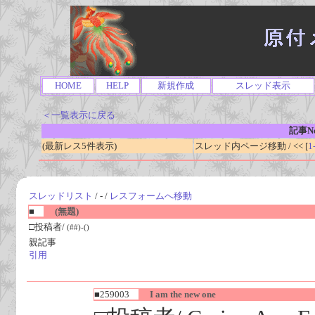
HOME
HELP
新規作成
スレッド表示
＜一覧表示に戻る
記事No
(最新レス5件表示)
スレッド内ページ移動 / << [
1
スレッドリスト
/ - /
レスフォームへ移動
■
(無題)
□投稿者/
(##)-()
親記事
引用
■259003
I am the new one