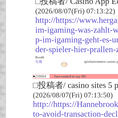
□投稿者/ Casino App Ech
(2026/08/07(Fri) 07:13:22)
http://https://www.her
im-igaming-was-zahlt-w
p-im-igaming-geht-es-um
der-spieler-hier-pralle
Res46
spielautomaten casino 
引用
■259004
Just wanted to say Hi!
□投稿者/ casino sites 5 p
(2026/08/07(Fri) 07:13:50)
http://https://Hannebro
to-avoid-transaction-dec