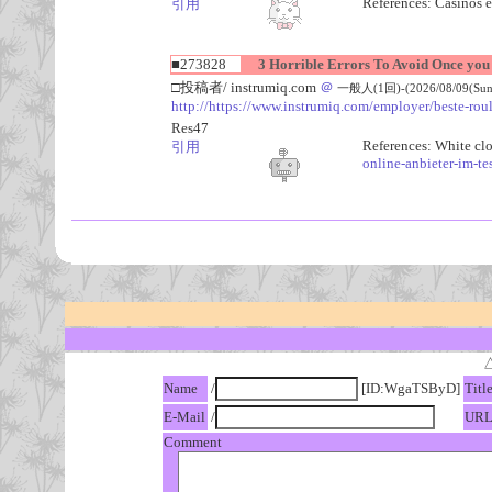
References: Casinos 
引用
■273828
3 Horrible Errors To Avoid Once you
□投稿者/ instrumiq.com
＠
一般人(1回)-(2026/08/09(Sun)
http://https://www.instrumiq.com/employer/beste-roul
Res47
References: White cl
引用
online-anbieter-im-tes
Name
/
[ID:WgaTSByD]
Titl
E-Mail
/
UR
Comment