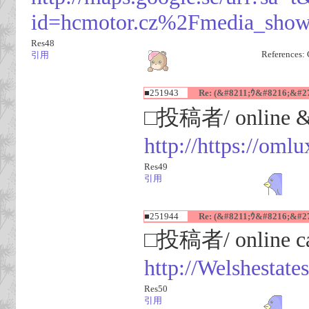
id=hcmotor.cz%2Fmedia_sho
Res48
References: 
引用
■251943
Re: (&#8211;ｳ&#8216;&#2
□投稿者/ online &#
http://https://omlu
Res49
引用
■251944
Re: (&#8211;ｳ&#8216;&#2
□投稿者/ online cas
http://Welshestate
Res50
引用