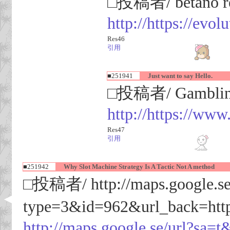
□投稿者/ betano re
http://https://evo
Res46
引用
■251941
Just want to say Hello.
□投稿者/ Gamblin
http://https://www
Res47
引用
■251942
Why Slot Machine Strategy Is A Tactic Not A method
□投稿者/ http://maps.google.se/
type=3&id=962&url_back=http:
http://maps.google.se/url?sa=t