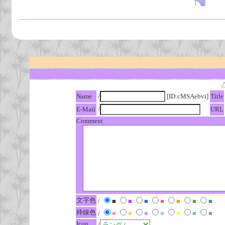
Name
/
[ID:cMSAebvi]
Title
E-Mail
/
URL
Comment
文字色
/
■
■
■
■
■
■
■
枠線色
/
■
■
■
■
■
■
■
Icon
/