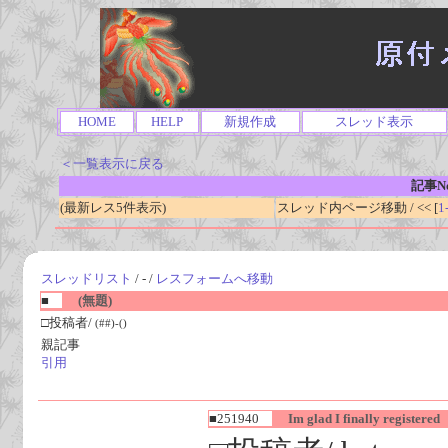
HOME
HELP
新規作成
スレッド表示
＜一覧表示に戻る
記事No
(最新レス5件表示)
スレッド内ページ移動 / << [
1
スレッドリスト
/ - /
レスフォームへ移動
■
(無題)
□投稿者/
(##)-()
親記事
引用
■251940
Im glad I finally registered