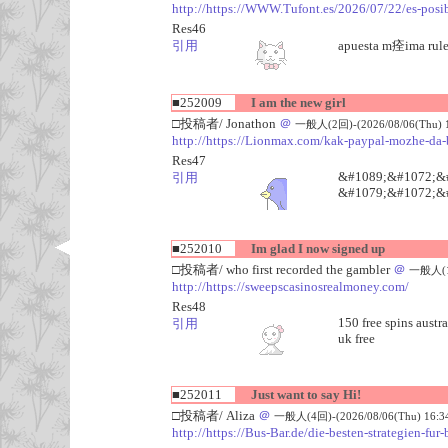
http://https://WWW.Tufont.es/2026/07/22/es-posib
Res46
引用
apuesta m痊ima rulet
■252009
I am the new girl
□投稿者/ Jonathon
＠
一般人(2回)-(2026/08/06(Thu) 1
http://https://Lionmax.com/kak-paypal-mozhe-da-b
Res47
&#1089;&#1072;&
引用
&#1079;&#1072;&
■252010
Im glad I now signed up
□投稿者/ who first recorded the gambler
＠
一般人(1回
http://https://sweepscasinosrealmoney.com/
Res48
150 free spins austr
引用
uk free
■252011
Just want to say Hi!
□投稿者/ Aliza
＠
一般人(4回)-(2026/08/06(Thu) 16:34
http://https://Bus-Bar.de/die-besten-strategien-fur-