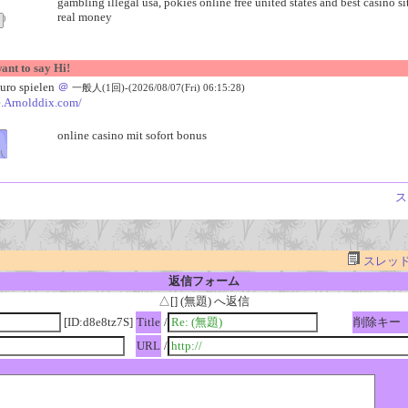
gambling illegal usa, pokies online free united states and best casino s
real money
nt to say Hi!
uro spielen
＠
一般人(1回)-(2026/08/07(Fri) 06:15:28)
ve.Arnolddix.com/
online casino mit sofort bonus
ス
スレッ
返信フォーム
△[] (無題) へ返信
[ID:d8e8tz7S]
Title
/
削除キー
URL
/