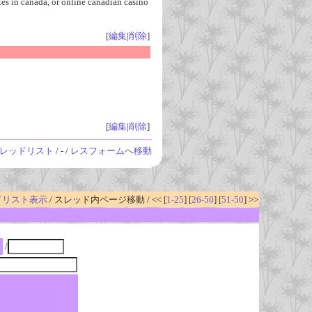
ites in canada, or online canadian casino
[
編集
|
削除
]
[
編集
|
削除
]
レッドリスト
/ - /
レスフォームへ移動
ドリスト表示
/ スレッド内ページ移動 / << [
1-25
] [
26-50
] [
51-50
] >>
/