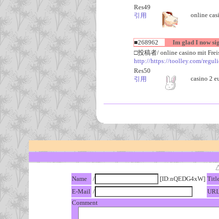
Res49
online cas
引用
■268962
Im glad I now si
□投稿者/ online casino mit Freis
http://https://toolley.com/regu
Res50
casino 2 e
引用
Name
/
[ID:nQEDG4xW]
Titl
E-Mail
/
UR
Comment