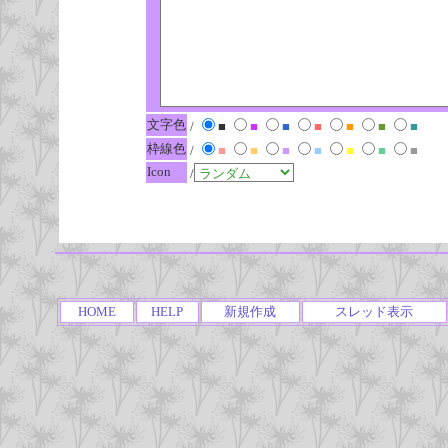
文字色
/
■
■
■
■
■
■
■
枠線色
/
■
■
■
■
■
■
■
Icon
/
HOME
HELP
新規作成
スレッド表示