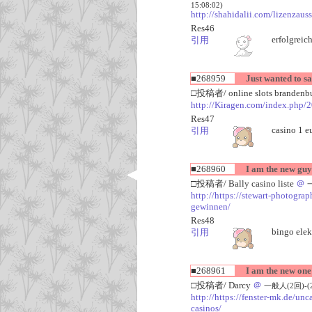
15:08:02)
http://shahidalii.com/lizenzaus
Res46
erfolgreich
引用
■268959
Just wanted to sa
□投稿者/ online slots brandenb
http://Kiragen.com/index.php/
Res47
casino 1 e
引用
■268960
I am the new guy
□投稿者/ Bally casino liste
＠
一
http://https://stewart-photogra
gewinnen/
Res48
bingo elek
引用
■268961
I am the new one
□投稿者/ Darcy
＠
一般人(2回)-(202
http://https://fenster-mk.de/un
casinos/