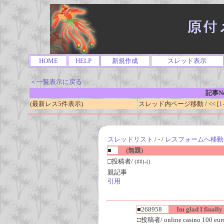
HOME
HELP
新規作成
スレッド表示
＜一覧表示に戻る
記事No
(最新レス5件表示)
スレッド内ページ移動 / << [
1
スレッドリスト
/ - /
レスフォームへ移動
■
(無題)
□投稿者/
(##)-()
親記事
引用
■268958
Im glad I finally 
□投稿者/ online casino 100 euro