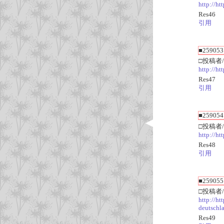
http://ht
Res46
引用
■2590
□投稿者/ be
http://ht
Res47
引用
■2590
□投稿者/ Be
http://h
Res48
引用
■2590
□投稿者/ O
http://ht
deutschl
Res49