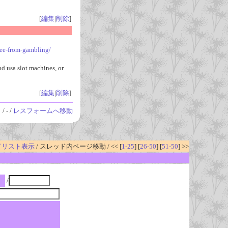
[
編集
|
削除
]
ree-from-gambling/
nd usa slot machines, or
[
編集
|
削除
]
ト
/ - /
レスフォームへ移動
ドリスト表示
/ スレッド内ページ移動 / << [
1-25
] [
26-50
] [
51-50
] >>
/