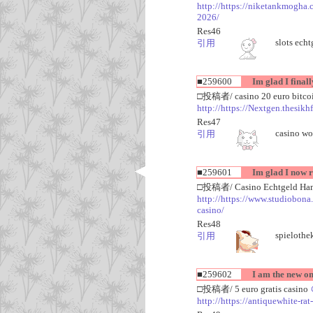
http://https://niketankmogha
2026/
Res46
slots ech
引用
■259600
Im glad I finall
□投稿者/ casino 20 euro bitco
http://https://Nextgen.thesikh
Res47
casino wo
引用
■259601
Im glad I now r
□投稿者/ Casino Echtgeld Ha
http://https://www.studiobona
casino/
Res48
spielothe
引用
■259602
I am the new on
□投稿者/ 5 euro gratis casino
http://https://antiquewhite-ra