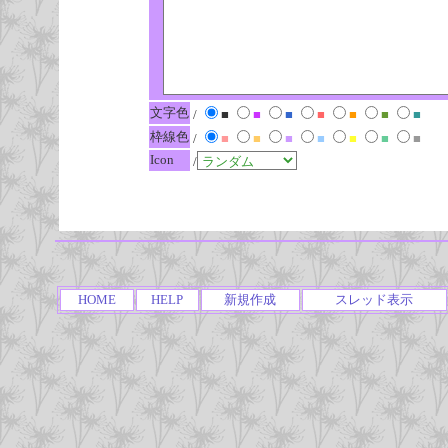
文字色
/
■
■
■
■
■
■
■
枠線色
/
■
■
■
■
■
■
■
Icon
/
HOME
HELP
新規作成
スレッド表示