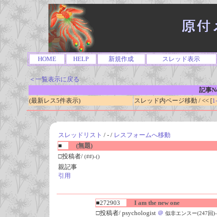
HOME
HELP
新規作成
スレッド表示
＜一覧表示に戻る
記事No
(最新レス5件表示)
スレッド内ページ移動 / << [
1
スレッドリスト
/ - /
レスフォームへ移動
■
(無題)
□投稿者/
(##)-()
親記事
引用
■272903
I am the new one
□投稿者/ psychologist
＠
似非エンスー(247回)-(202