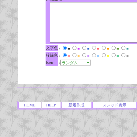
文字色
/
■
■
■
■
■
■
■
枠線色
/
■
■
■
■
■
■
■
Icon
/
HOME
HELP
新規作成
スレッド表示