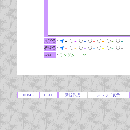
文字色
/
■
■
■
■
■
■
■
枠線色
/
■
■
■
■
■
■
■
Icon
/
HOME
HELP
新規作成
スレッド表示