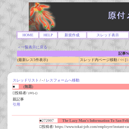
HOME
HELP
新規作成
スレッド表示
＜一覧表示に戻る
記事No
(最新レス5件表示)
スレッド内ページ移動 / << [
1
スレッドリスト
/ - /
レスフォームへ移動
■
(無題)
□投稿者/
(##)-()
親記事
引用
■272997
The Lazy Man's Information To San Feli
□投稿者/ https://www.tokai-job.com/employer/instant-casi