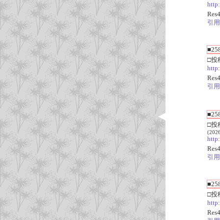
http
Res
引用
■2
□投稿
http
Res
引用
■2
□投稿者
(2026
http
Res
引用
■2
□投稿者
http
Res