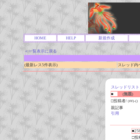
HOME
HELP
新規作成
＜一覧表示に戻る
(最新レス5件表示)
スレッド内ペー
スレッドリスト
■
(無題)
□投稿者/
(##)-()
親記事
引用
■2
□投稿