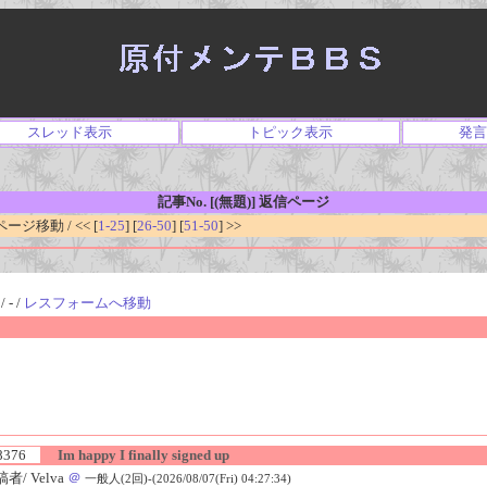
スレッド表示
トピック表示
発言
記事No. [(無題)] 返信ページ
ジ移動 / << [
1-25
] [
26-50
] [
51-50
] >>
/ - /
レスフォームへ移動
58376
Im happy I finally signed up
者/ Velva
＠
一般人(2回)-(2026/08/07(Fri) 04:27:34)