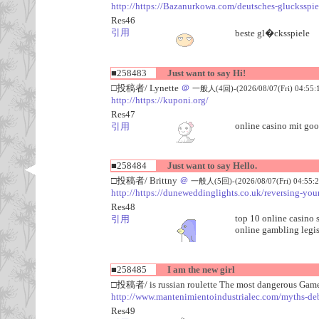
http://https://Bazanurkowa.com/deutsches-glucksspie
Res46
引用
beste gl�cksspiele
■258483
Just want to say Hi!
□投稿者/ Lynette
＠
一般人(4回)-(2026/08/07(Fri) 04:55:
http://https://kuponi.org/
Res47
online casino mit go
引用
■258484
Just want to say Hello.
□投稿者/ Brittny
＠
一般人(5回)-(2026/08/07(Fri) 04:55:2
http://https://duneweddinglights.co.uk/reversing-you
Res48
top 10 online casino 
引用
online gambling legis
■258485
I am the new girl
□投稿者/ is russian roulette The most dangerous Gam
http://www.mantenimientoindustrialec.com/myths-d
Res49