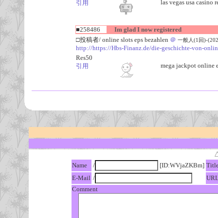
las vegas usa casino r
引用
■258486
Im glad I now registered
□投稿者/ online slots eps bezahlen
＠
一般人(1回)-(2026/
http://https://Hbs-Finanz.de/die-geschichte-von-onli
Res50
mega jackpot online 
引用
Name
/
[ID:WVjaZKBm]
Titl
E-Mail
/
UR
Comment