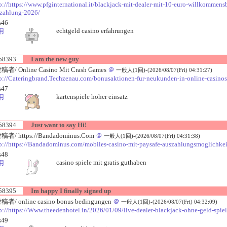
p://https://www.pfginternational.it/blackjack-mit-dealer-mit-10-euro-willkommen
zahlung-2026/
s46
echtgeld casino erfahrungen
用
58393
I am the new guy
稿者/ Online Casino Mit Crash Games
＠
一般人(1回)-(2026/08/07(Fri) 04:31:27)
p://Cateringbrand.Techzenau.com/bonusaktionen-fur-neukunden-in-online-casinos
s47
kartenspiele hoher einsatz
用
58394
Just want to say Hi!
稿者/ https://Bandadominus.Com
＠
一般人(1回)-(2026/08/07(Fri) 04:31:38)
p://https://Bandadominus.com/mobiles-casino-mit-paysafe-auszahlungsmoglichkei
s48
casino spiele mit gratis guthaben
用
58395
Im happy I finally signed up
稿者/ online casino bonus bedingungen
＠
一般人(1回)-(2026/08/07(Fri) 04:32:09)
p://https://Www.theedenhotel.in/2026/01/09/live-dealer-blackjack-ohne-geld-spiel
s49