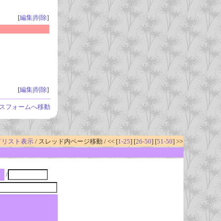
[
編集
|
削除
]
[
編集
|
削除
]
スフォームへ移動
ドリスト表示
/ スレッド内ページ移動 / << [
1-25
] [
26-50
] [
51-50
] >>
/