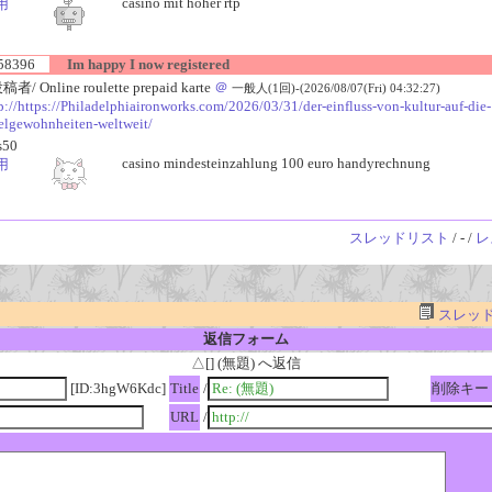
casino mit hoher rtp
用
58396
Im happy I now registered
者/ Online roulette prepaid karte
＠
一般人(1回)-(2026/08/07(Fri) 04:32:27)
p://https://Philadelphiaironworks.com/2026/03/31/der-einfluss-von-kultur-auf-die-
elgewohnheiten-weltweit/
s50
casino mindesteinzahlung 100 euro handyrechnung
用
スレッドリスト
/ - /
レ
スレッ
返信フォーム
△[] (無題) へ返信
[ID:3hgW6Kdc]
Title
/
削除キー
URL
/