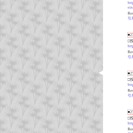
htt
ein
Re
引
■2
□投
htt
Re
引
■2
□投
htt
Re
引
■2
□投
htt
Re