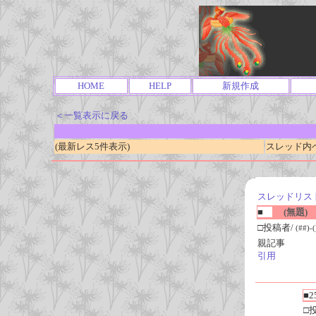
HOME
HELP
新規作成
＜一覧表示に戻る
(最新レス5件表示)
スレッド内ペー
スレッドリス
■
(無題)
□投稿者/
(##)-(
親記事
引用
■2
□投