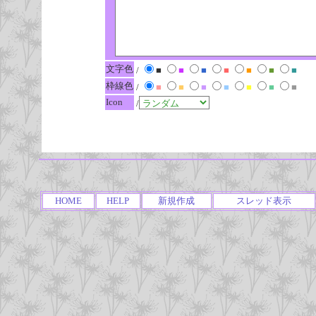
文字色
/
■
■
■
■
■
■
■
枠線色
/
■
■
■
■
■
■
■
Icon
/
HOME
HELP
新規作成
スレッド表示