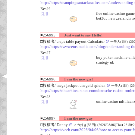
http://https://campingsantaclaraaltea.com/understanding-
Res46
free online casino game
引用
bet365 new zealandn rou
■256995
Just want to say Hello!
□投稿者/ craps table payout Calculator
＠
一般人(1回)-(2026/
http://https://www.emsimedia.com/blog/understanding-the
Res47
buy poker machine unite
引用
strategy uk
■256996
I am the new girl
□投稿者/ mega jackpot um geld spielen
＠
一般人(1回)-(2026
http://https://thearkinsurance.com/deutsche-casino-roule
Res48
online casino mit lizen
引用
■256997
I am the new guy
□投稿者/ Donny
＠
メカ好き(55回)-(2026/08/06(Thu) 23:50:2
http://https://vceh.com/2026/04/06/how-to-access-your-f