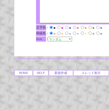
文字色
/
■
■
■
■
■
■
■
枠線色
/
■
■
■
■
■
■
■
Icon
/
HOME
HELP
新規作成
スレッド表示