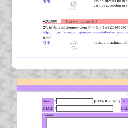
casino sites uk no de
引用
casinos accepting usa
■265090
Just want to say Hi!
□投稿者/ Zabisjourney.Com
＠
一般人(1回)-(2026/08/08(Sa
http://https://www.zabisjourney.com/de-beste-strategie
Res50
baccarat maximaal 50
引用
Name
/
[ID:Pu3G7CMF]
Titl
E-Mail
/
UR
Comment