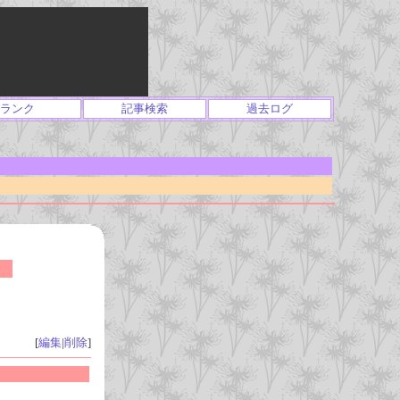
ランク
記事検索
過去ログ
[
編集
|
削除
]