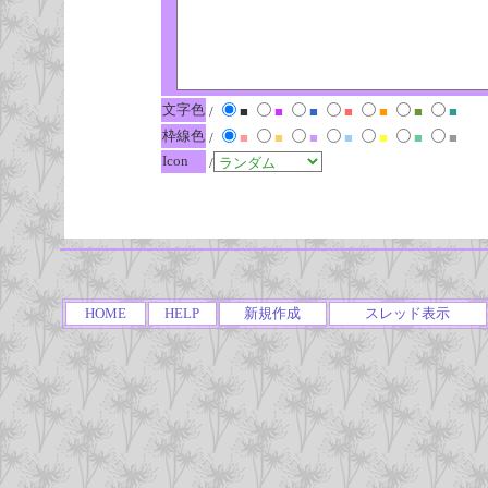
文字色
/
■
■
■
■
■
■
■
枠線色
/
■
■
■
■
■
■
■
Icon
/
HOME
HELP
新規作成
スレッド表示