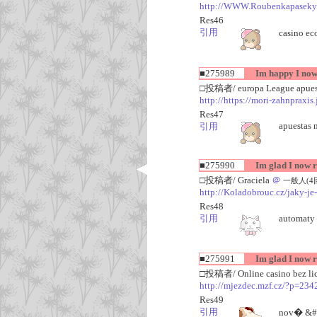
http://WWW.Roubenkapaseky
Res46
引用
casino e
■275989
Im happy I now 
□投稿者/ europa League apues
http://https://mori-zahnpraxis.
Res47
apuestas 
引用
■275990
Im glad I now r
□投稿者/ Graciela
＠
一般人(4回)-
http://Koladobrouc.cz/jaky-je
Res48
引用
automaty 
■275991
Im glad I now r
□投稿者/ Online casino bez li
http://mjezdec.mzf.cz/?p=234
Res49
引用
nov� &#2