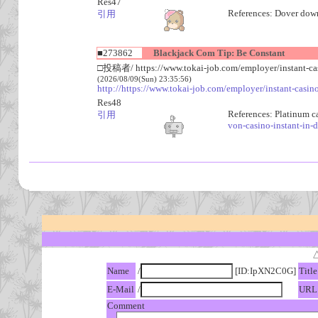
Res47
References: Dover dow
引用
■273862
Blackjack Com Tip: Be Constant
□投稿者/ https://www.tokai-job.com/employer/instant-casi
(2026/08/09(Sun) 23:35:56)
http://https://www.tokai-job.com/employer/instant-casin
Res48
References: Platinum 
引用
von-casino-instant-in-
Name
/
[ID:IpXN2C0G]
Title
E-Mail
/
URL
Comment