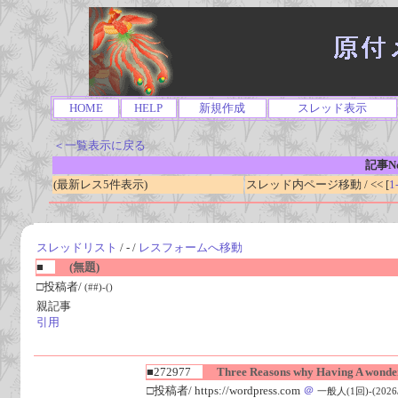
HOME
HELP
新規作成
スレッド表示
＜一覧表示に戻る
記事No
(最新レス5件表示)
スレッド内ページ移動 / << [
1
スレッドリスト
/ - /
レスフォームへ移動
■
(無題)
□投稿者/
(##)-()
親記事
引用
■272977
Three Reasons why Having A wonderf
□投稿者/ https://wordpress.com
＠
一般人(1回)-(2026/0