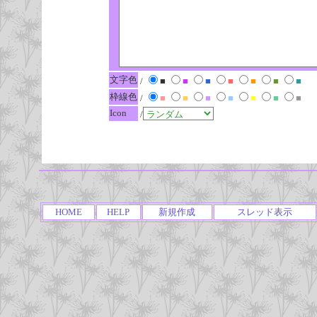
文字色
/
■
■
■
■
■
■
■
枠線色
/
■
■
■
■
■
■
■
Icon
/
HOME
HELP
新規作成
スレッド表示