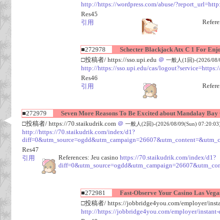
http://https://wordpress.com/abuse/?report_url=http
Res45
Refere
引用
■272978
Schecter Blackjack Atx C 1 For Enj
□投稿者/ https://sso.upi.edu
＠
一般人(1回)-(2026/08/09
http://https://sso.upi.edu/cas/logout?service=https
Res46
Refere
引用
■272979
Seven More Reasons To Be Excited about Mandalay Bay 
□投稿者/ https://70.staikudrik.com
＠
一般人(2回)-(2026/08/09(Sun) 07:20:03
http://https://70.staikudrik.com/index/d1?
diff=0&utm_source=ogdd&utm_campaign=26607&utm_content=&utm_c
Res47
References: Jeu casino
https://70.staikudrik.com/index/d1?
引用
diff=0&utm_source=ogdd&utm_campaign=26607&utm_con
■272981
Fast-Observe Your Casino Las Vega
□投稿者/ https://jobbridge4you.com/employer/instan
http://https://jobbridge4you.com/employer/instant-