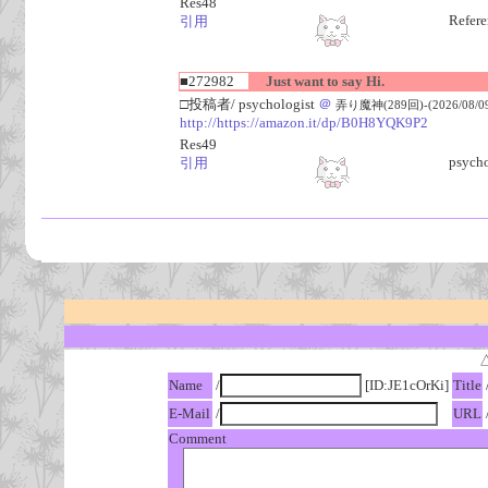
Res48
Refere
引用
■272982
Just want to say Hi.
□投稿者/ psychologist
＠
弄り魔神(289回)-(2026/08/09(
http://https://amazon.it/dp/B0H8YQK9P2
Res49
psycho
引用
Name
/
[ID:JE1cOrKi]
Title
E-Mail
/
URL
Comment